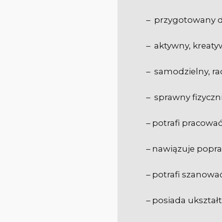
– przygotowany d
– aktywny, kreaty
– samodzielny, ra
– sprawny fizyczni
– potrafi pracować
– nawiązuje popra
– potrafi szanować
– posiada ukształ